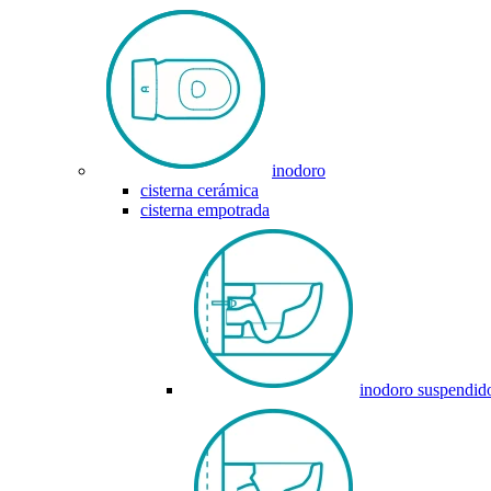
inodoro
cisterna cerámica
cisterna empotrada
inodoro suspendid