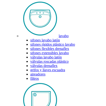
lavabo
sifones lavabo latón
sifones rígidos plástico lavabo
sifones flexibles drenaflex
sifones extensibles lavabo
válvulas lavabo latón
válvulas roscadas plástico
válvulas drenaflex
grifos y llaves escuadra
aireadores
filtros