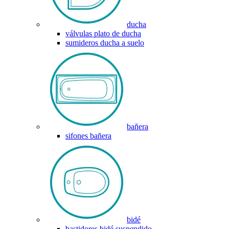
ducha
válvulas plato de ducha
sumideros ducha a suelo
bañera
sifones bañera
bidé
bastidores bidé suspendido