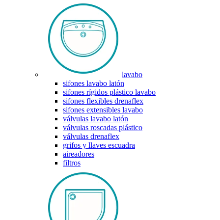
lavabo
sifones lavabo latón
sifones rígidos plástico lavabo
sifones flexibles drenaflex
sifones extensibles lavabo
válvulas lavabo latón
válvulas roscadas plástico
válvulas drenaflex
grifos y llaves escuadra
aireadores
filtros