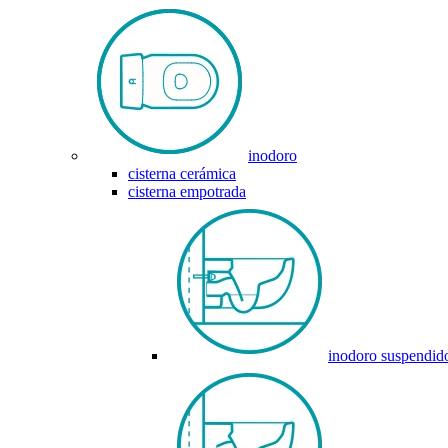
inodoro
cisterna cerámica
cisterna empotrada
inodoro suspendid