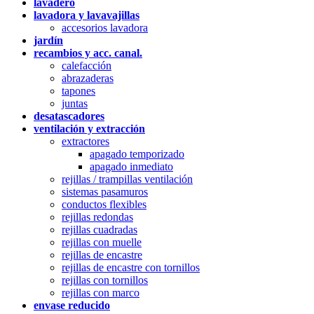
lavadero
lavadora y lavavajillas
accesorios lavadora
jardín
recambios y acc. canal.
calefacción
abrazaderas
tapones
juntas
desatascadores
ventilación y extracción
extractores
apagado temporizado
apagado inmediato
rejillas / trampillas ventilación
sistemas pasamuros
conductos flexibles
rejillas redondas
rejillas cuadradas
rejillas con muelle
rejillas de encastre
rejillas de encastre con tornillos
rejillas con tornillos
rejillas con marco
envase reducido