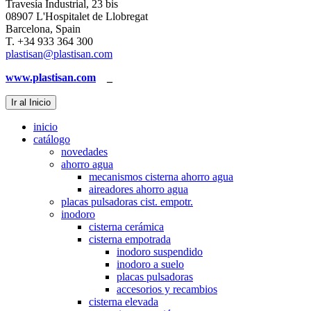
Travesía Industrial, 23 bis
08907 L'Hospitalet de Llobregat
Barcelona, Spain
T. +34 933 364 300
plastisan@plastisan.com
www.plastisan.com
_
Ir al Inicio
inicio
catálogo
novedades
ahorro agua
mecanismos cisterna ahorro agua
aireadores ahorro agua
placas pulsadoras cist. empotr.
inodoro
cisterna cerámica
cisterna empotrada
inodoro suspendido
inodoro a suelo
placas pulsadoras
accesorios y recambios
cisterna elevada