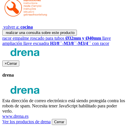
volver a:
cocina
realizar una consulta sobre este producto
racor empalme roscado para tubos
Ø32mm y Ø40mm
llave
ampliación llave escuadra
H3/8´´-M3/8´´-M3/4´´
con racor
×
Cerrar
drena
Esta dirección de correo electrónico está siendo protegida contra los
robots de spam. Necesita tener JavaScript habilitado para poder
verlo.
www.drena.es
Ver los productos de drena
Cerrar