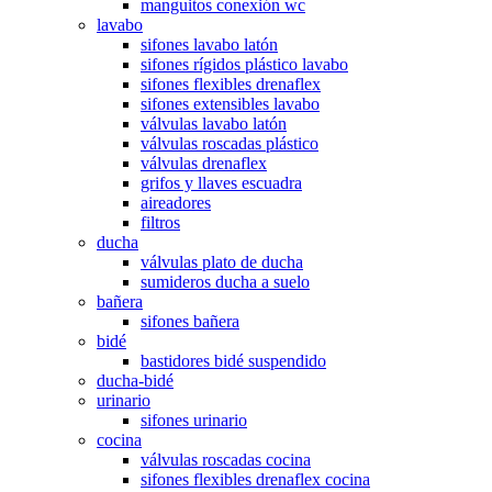
manguitos conexión wc
lavabo
sifones lavabo latón
sifones rígidos plástico lavabo
sifones flexibles drenaflex
sifones extensibles lavabo
válvulas lavabo latón
válvulas roscadas plástico
válvulas drenaflex
grifos y llaves escuadra
aireadores
filtros
ducha
válvulas plato de ducha
sumideros ducha a suelo
bañera
sifones bañera
bidé
bastidores bidé suspendido
ducha-bidé
urinario
sifones urinario
cocina
válvulas roscadas cocina
sifones flexibles drenaflex cocina