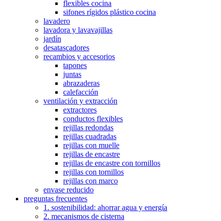
flexibles cocina
sifones rígidos plástico cocina
lavadero
lavadora y lavavajillas
jardín
desatascadores
recambios y accesorios
tapones
juntas
abrazaderas
calefacción
ventilación y extracción
extractores
conductos flexibles
rejillas redondas
rejillas cuadradas
rejillas con muelle
rejillas de encastre
rejillas de encastre con tornillos
rejillas con tornillos
rejillas con marco
envase reducido
preguntas frecuentes
1. sostenibilidad: ahorrar agua y energía
2. mecanismos de cisterna