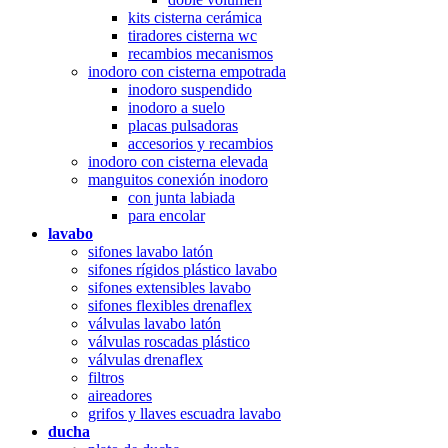
kits cisterna cerámica
tiradores cisterna wc
recambios mecanismos
inodoro con cisterna empotrada
inodoro suspendido
inodoro a suelo
placas pulsadoras
accesorios y recambios
inodoro con cisterna elevada
manguitos conexión inodoro
con junta labiada
para encolar
lavabo
sifones lavabo latón
sifones rígidos plástico lavabo
sifones extensibles lavabo
sifones flexibles drenaflex
válvulas lavabo latón
válvulas roscadas plástico
válvulas drenaflex
filtros
aireadores
grifos y llaves escuadra lavabo
ducha