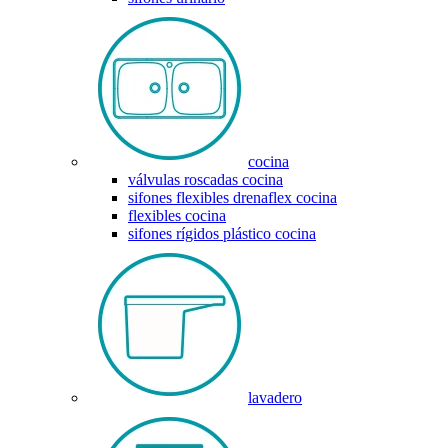
cocina
válvulas roscadas cocina
sifones flexibles drenaflex cocina
flexibles cocina
sifones rígidos plástico cocina
lavadero