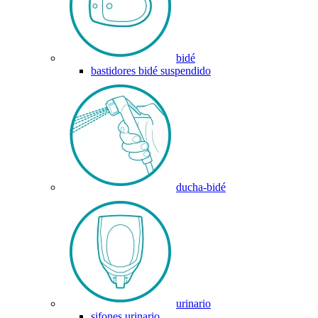
bidé
bastidores bidé suspendido
ducha-bidé
urinario
sifones urinario