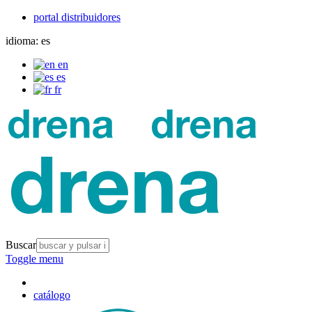
portal distribuidores
idioma:
es
en
es
fr
Buscar
Toggle menu
catálogo