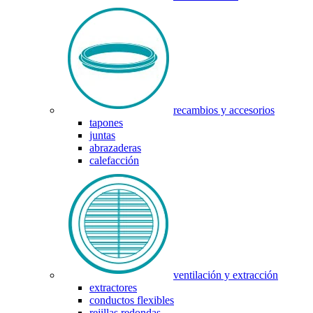
recambios y accesorios
tapones
juntas
abrazaderas
calefacción
ventilación y extracción
extractores
conductos flexibles
rejillas redondas