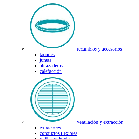
recambios y accesorios
tapones
juntas
abrazaderas
calefacción
ventilación y extracción
extractores
conductos flexibles
rejillas redondas