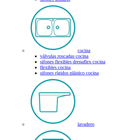
cocina
válvulas roscadas cocina
sifones flexibles drenaflex cocina
flexibles cocina
sifones rígidos plástico cocina
lavadero