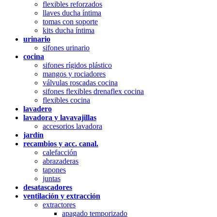
flexibles reforzados
llaves ducha íntima
tomas con soporte
kits ducha íntima
urinario
sifones urinario
cocina
sifones rígidos plástico
mangos y rociadores
válvulas roscadas cocina
sifones flexibles drenaflex cocina
flexibles cocina
lavadero
lavadora y lavavajillas
accesorios lavadora
jardín
recambios y acc. canal.
calefacción
abrazaderas
tapones
juntas
desatascadores
ventilación y extracción
extractores
apagado temporizado