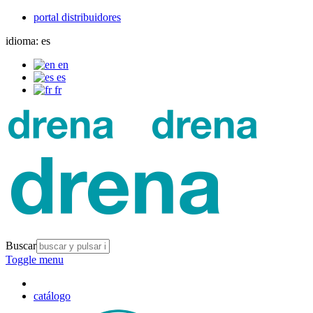
portal distribuidores
idioma:
es
en
es
fr
Buscar
Toggle menu
catálogo