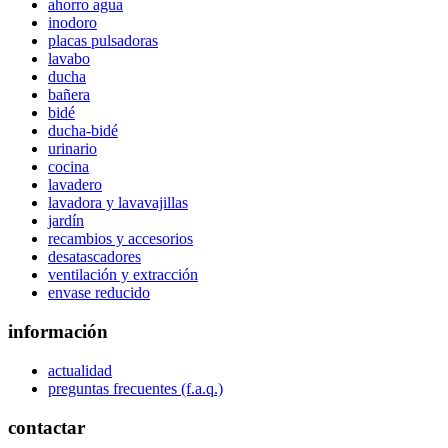
ahorro agua
inodoro
placas pulsadoras
lavabo
ducha
bañera
bidé
ducha-bidé
urinario
cocina
lavadero
lavadora y lavavajillas
jardín
recambios y accesorios
desatascadores
ventilación y extracción
envase reducido
información
actualidad
preguntas frecuentes (f.a.q.)
contactar