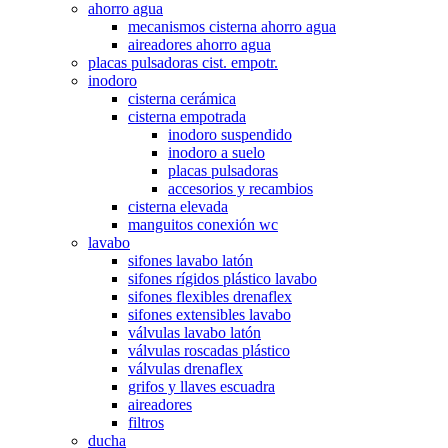
ahorro agua
mecanismos cisterna ahorro agua
aireadores ahorro agua
placas pulsadoras cist. empotr.
inodoro
cisterna cerámica
cisterna empotrada
inodoro suspendido
inodoro a suelo
placas pulsadoras
accesorios y recambios
cisterna elevada
manguitos conexión wc
lavabo
sifones lavabo latón
sifones rígidos plástico lavabo
sifones flexibles drenaflex
sifones extensibles lavabo
válvulas lavabo latón
válvulas roscadas plástico
válvulas drenaflex
grifos y llaves escuadra
aireadores
filtros
ducha