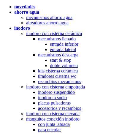
novedades
ahorro agua
mecanismos ahorro agua
aireadores ahorro agua
inodoro
inodoro con cisterna cerámica
mecanismos llenado
entrada inferior
entrada lateral
mecanismos descarga
start & stop
doble volumen
kits cisterna cerámica
tiradores cisterna wc
recambios mecanismos
inodoro con cisterna empotrada
inodoro suspendido
inodoro a suelo
placas pulsadoras
accesorios y recambios
inodoro con cisterna elevada
manguitos conexión inodoro
con junta labiada
para encolar