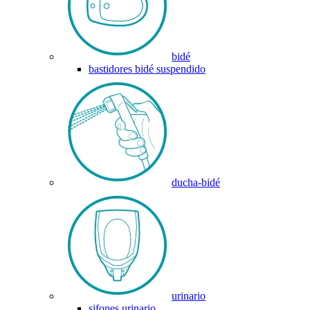
bidé
bastidores bidé suspendido
ducha-bidé
urinario
sifones urinario