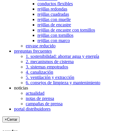
conductos flexibles
rejillas redondas
rejillas cuadradas
rejillas con muelle
rejillas de encastre
rejillas de encastre con tornillos
rejillas con tornillos
rejillas con marco
envase reducido
preguntas frecuentes
1. sostenibilidad: ahorrar agua y energía
2. mecanismos de cisterna
3. sistemas empotrados
4. canalización
5. ventilación y extracción
6. consejos de limpieza y mantenimiento
noticias
actualidad
notas de prensa
campañas de prensa
portal distribuidores
×
Cerrar