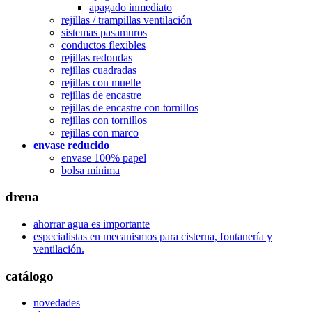
apagado inmediato
rejillas / trampillas ventilación
sistemas pasamuros
conductos flexibles
rejillas redondas
rejillas cuadradas
rejillas con muelle
rejillas de encastre
rejillas de encastre con tornillos
rejillas con tornillos
rejillas con marco
envase reducido
envase 100% papel
bolsa mínima
drena
ahorrar agua es importante
especialistas en mecanismos para cisterna, fontanería y
ventilación.
catálogo
novedades