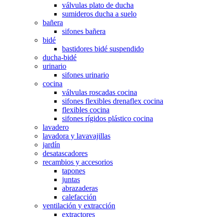
válvulas plato de ducha
sumideros ducha a suelo
bañera
sifones bañera
bidé
bastidores bidé suspendido
ducha-bidé
urinario
sifones urinario
cocina
válvulas roscadas cocina
sifones flexibles drenaflex cocina
flexibles cocina
sifones rígidos plástico cocina
lavadero
lavadora y lavavajillas
jardín
desatascadores
recambios y accesorios
tapones
juntas
abrazaderas
calefacción
ventilación y extracción
extractores