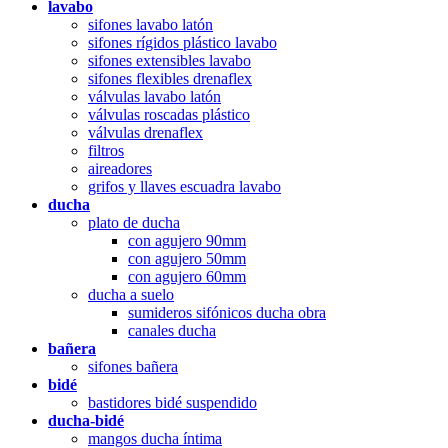
lavabo
sifones lavabo latón
sifones rígidos plástico lavabo
sifones extensibles lavabo
sifones flexibles drenaflex
válvulas lavabo latón
válvulas roscadas plástico
válvulas drenaflex
filtros
aireadores
grifos y llaves escuadra lavabo
ducha
plato de ducha
con agujero 90mm
con agujero 50mm
con agujero 60mm
ducha a suelo
sumideros sifónicos ducha obra
canales ducha
bañera
sifones bañera
bidé
bastidores bidé suspendido
ducha-bidé
mangos ducha íntima