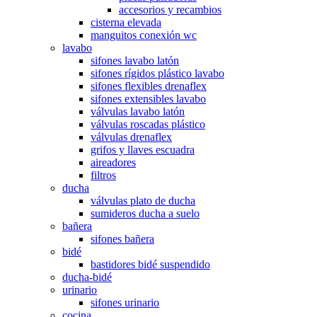
accesorios y recambios
cisterna elevada
manguitos conexión wc
lavabo
sifones lavabo latón
sifones rígidos plástico lavabo
sifones flexibles drenaflex
sifones extensibles lavabo
válvulas lavabo latón
válvulas roscadas plástico
válvulas drenaflex
grifos y llaves escuadra
aireadores
filtros
ducha
válvulas plato de ducha
sumideros ducha a suelo
bañera
sifones bañera
bidé
bastidores bidé suspendido
ducha-bidé
urinario
sifones urinario
cocina