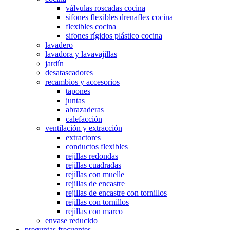
válvulas roscadas cocina
sifones flexibles drenaflex cocina
flexibles cocina
sifones rígidos plástico cocina
lavadero
lavadora y lavavajillas
jardín
desatascadores
recambios y accesorios
tapones
juntas
abrazaderas
calefacción
ventilación y extracción
extractores
conductos flexibles
rejillas redondas
rejillas cuadradas
rejillas con muelle
rejillas de encastre
rejillas de encastre con tornillos
rejillas con tornillos
rejillas con marco
envase reducido
preguntas frecuentes