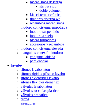
mecanismos descarga
start & stop
doble volumen
kits cisterna cerámica
tiradores cisterna wc
recambios mecanismos
inodoro con cisterna empotrada
inodoro suspendido
inodoro a suelo
placas pulsadoras
accesorios y recambios
inodoro con cisterna elevada
manguitos conexión inodoro
con junta labiada
para encolar
lavabo
sifones lavabo latón
sifones rígidos plástico lavabo
sifones extensibles lavabo
sifones flexibles drenaflex
válvulas lavabo latón
válvulas roscadas plástico
válvulas drenaflex
filtros
aireadores