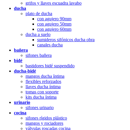
grifos y llaves escuadra lavabo
ducha
plato de ducha
con agujero 90mm
con agujero 50mm
con agujero 60mm
ducha a suelo
sumideros sifónicos ducha obra
canales ducha
bañera
sifones bañera
bidé
bastidores bidé suspendido
ducha-bidé
mangos ducha íntima
flexibles reforzados
llaves ducha íntima
tomas con soporte
kits ducha íntima
urinario
sifones urinario
cocina
sifones rígidos plástico
mangos y rociadores
válvulas roscadas cocina