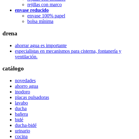
rejillas con marco
envase reducido
envase 100% papel
bolsa mínima
drena
ahorrar agua es importante
especialistas en mecanismos para cisterna, fontanería y
ventilación.
catálogo
novedades
ahorro agua
inodoro
placas pulsadoras
lavabo
ducha
bañera
bidé
ducha-bidé
urinario
cocina