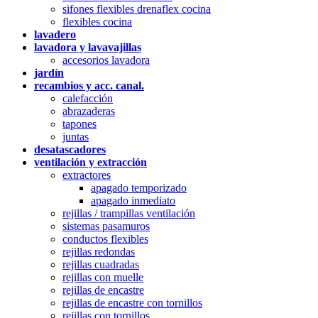
sifones flexibles drenaflex cocina
flexibles cocina
lavadero
lavadora y lavavajillas
accesorios lavadora
jardín
recambios y acc. canal.
calefacción
abrazaderas
tapones
juntas
desatascadores
ventilación y extracción
extractores
apagado temporizado
apagado inmediato
rejillas / trampillas ventilación
sistemas pasamuros
conductos flexibles
rejillas redondas
rejillas cuadradas
rejillas con muelle
rejillas de encastre
rejillas de encastre con tornillos
rejillas con tornillos