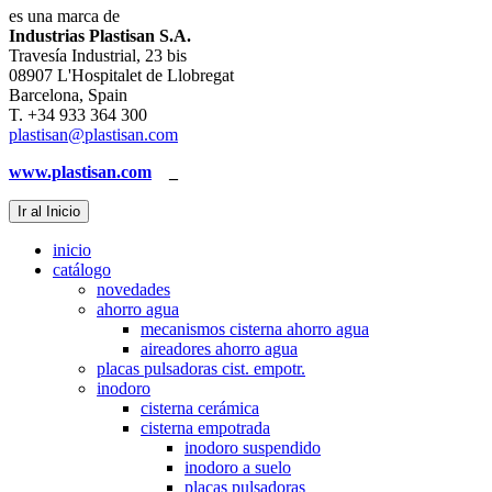
es una marca de
Industrias Plastisan S.A.
Travesía Industrial, 23 bis
08907 L'Hospitalet de Llobregat
Barcelona, Spain
T. +34 933 364 300
plastisan@plastisan.com
www.plastisan.com
_
Ir al Inicio
inicio
catálogo
novedades
ahorro agua
mecanismos cisterna ahorro agua
aireadores ahorro agua
placas pulsadoras cist. empotr.
inodoro
cisterna cerámica
cisterna empotrada
inodoro suspendido
inodoro a suelo
placas pulsadoras