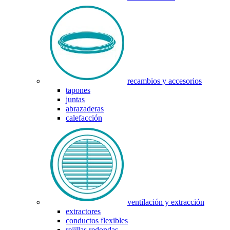
recambios y accesorios
tapones
juntas
abrazaderas
calefacción
ventilación y extracción
extractores
conductos flexibles
rejillas redondas