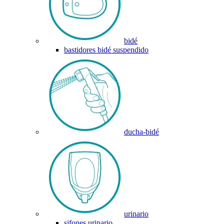
bidé
bastidores bidé suspendido
ducha-bidé
urinario
sifones urinario