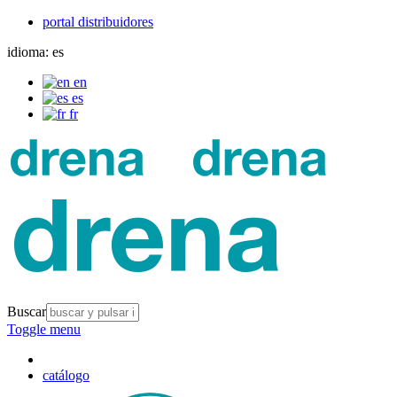
portal distribuidores
idioma:
es
en
es
fr
Buscar
Toggle menu
catálogo