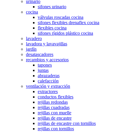
urinario
sifones urinario
cocina
válvulas roscadas cocina
sifones flexibles drenaflex cocina
flexibles cocina
sifones rígidos plástico cocina
lavadero
lavadora y lavavajillas
jardín
desatascadores
recambios y accesorios
tapones
juntas
abrazaderas
calefacción
ventilación y extracción
extractores
conductos flexibles
rejillas redondas
rejillas cuadradas
rejillas con muelle
rejillas de encastre
rejillas de encastre con tornillos
rejillas con tornillos