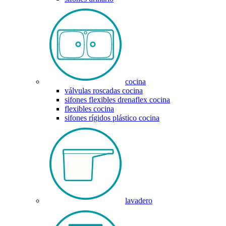
cocina
válvulas roscadas cocina
sifones flexibles drenaflex cocina
flexibles cocina
sifones rígidos plástico cocina
lavadero