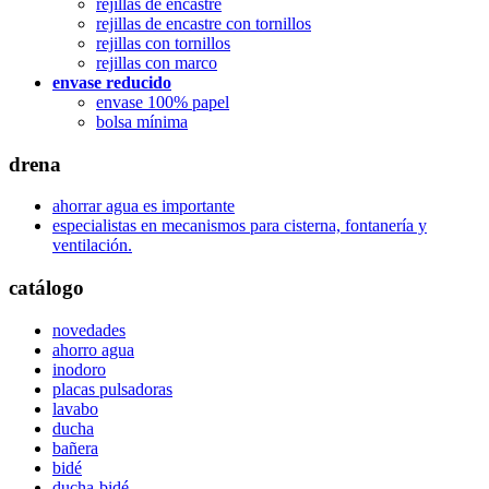
rejillas de encastre
rejillas de encastre con tornillos
rejillas con tornillos
rejillas con marco
envase reducido
envase 100% papel
bolsa mínima
drena
ahorrar agua es importante
especialistas en mecanismos para cisterna, fontanería y
ventilación.
catálogo
novedades
ahorro agua
inodoro
placas pulsadoras
lavabo
ducha
bañera
bidé
ducha-bidé