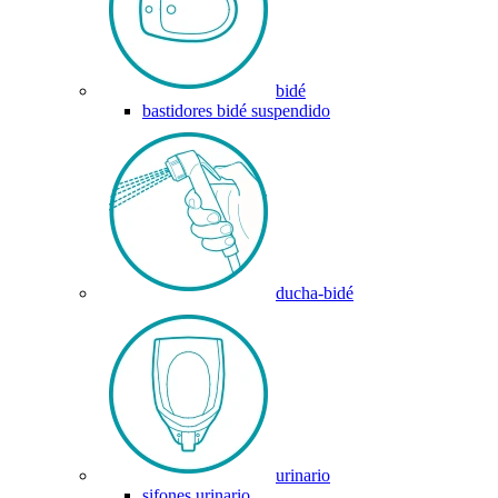
bidé
bastidores bidé suspendido
ducha-bidé
urinario
sifones urinario