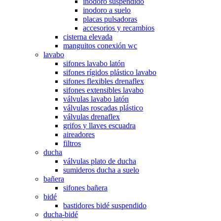
inodoro suspendido
inodoro a suelo
placas pulsadoras
accesorios y recambios
cisterna elevada
manguitos conexión wc
lavabo
sifones lavabo latón
sifones rígidos plástico lavabo
sifones flexibles drenaflex
sifones extensibles lavabo
válvulas lavabo latón
válvulas roscadas plástico
válvulas drenaflex
grifos y llaves escuadra
aireadores
filtros
ducha
válvulas plato de ducha
sumideros ducha a suelo
bañera
sifones bañera
bidé
bastidores bidé suspendido
ducha-bidé