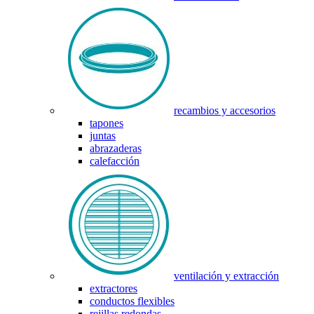
recambios y accesorios
tapones
juntas
abrazaderas
calefacción
ventilación y extracción
extractores
conductos flexibles
rejillas redondas