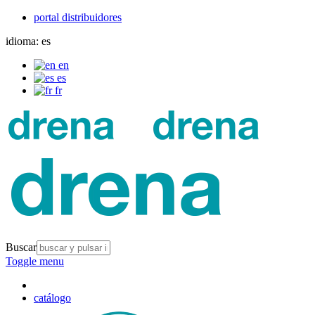
portal distribuidores
idioma:
es
en
es
fr
Buscar
Toggle menu
catálogo