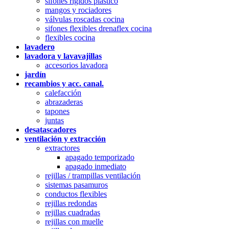
sifones rígidos plástico
mangos y rociadores
válvulas roscadas cocina
sifones flexibles drenaflex cocina
flexibles cocina
lavadero
lavadora y lavavajillas
accesorios lavadora
jardín
recambios y acc. canal.
calefacción
abrazaderas
tapones
juntas
desatascadores
ventilación y extracción
extractores
apagado temporizado
apagado inmediato
rejillas / trampillas ventilación
sistemas pasamuros
conductos flexibles
rejillas redondas
rejillas cuadradas
rejillas con muelle