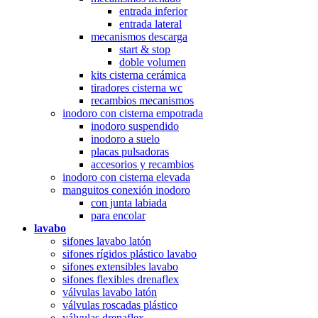
entrada inferior
entrada lateral
mecanismos descarga
start & stop
doble volumen
kits cisterna cerámica
tiradores cisterna wc
recambios mecanismos
inodoro con cisterna empotrada
inodoro suspendido
inodoro a suelo
placas pulsadoras
accesorios y recambios
inodoro con cisterna elevada
manguitos conexión inodoro
con junta labiada
para encolar
lavabo
sifones lavabo latón
sifones rígidos plástico lavabo
sifones extensibles lavabo
sifones flexibles drenaflex
válvulas lavabo latón
válvulas roscadas plástico
válvulas drenaflex