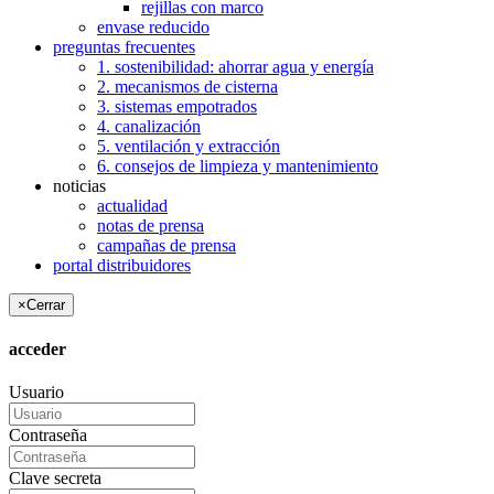
rejillas con marco
envase reducido
preguntas frecuentes
1. sostenibilidad: ahorrar agua y energía
2. mecanismos de cisterna
3. sistemas empotrados
4. canalización
5. ventilación y extracción
6. consejos de limpieza y mantenimiento
noticias
actualidad
notas de prensa
campañas de prensa
portal distribuidores
×
Cerrar
acceder
Usuario
Contraseña
Clave secreta