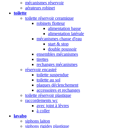
mécanismes réservoir
aérateurs robinet
toilette
toilette réservoir ceramique
robinets flotteur
alimentation basse
alimentation latérale
mécanismes chasse d'eau
start & stop
double poussoir
ensembles mécanismes
tirettes
rechanges mécanismes
réservoir encastré
toilette suspendue
toilette au sol
plaques déclenchement
accessoires et rechanges
toilette réservoir plastique
raccordements wc
avec joint à lèvres
à coller
lavabo
siphons laiton
siphons rigides plastique