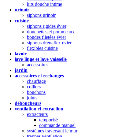
kits douche intime
urinoir
siphons urinoir
cuisine
siphons rigides évier
douchettes et pommeaux
bondes filetées évier
siphons drenaflex évier
flexibles cuisine
lavoir
lave-linge et lave-vaisselle
accessoires
jardin
accessoires et rechanges
chauffage
colliers
bouchons
joints
déboucheurs
ventilation et extraction
extracteurs
temporisé
commande manuel
systèmes traversant le mur
trappes ventilation