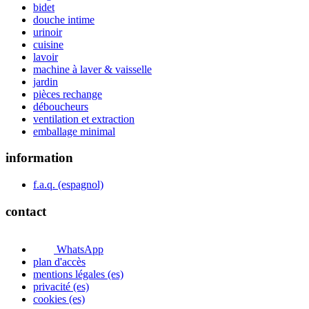
bidet
douche intime
urinoir
cuisine
lavoir
machine à laver & vaisselle
jardin
pièces rechange
déboucheurs
ventilation et extraction
emballage minimal
information
f.a.q. (espagnol)
contact
WhatsApp
plan d'accès
mentions légales (es)
privacité (es)
cookies (es)