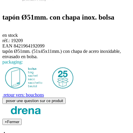
tapón
Ø51mm.
con chapa inox. bolsa
en stock
réf.:
19209
EAN 8421964192099
tapón Ø51mm. (51x45x11mm.) con chapa de acero inoxidable,
envasado en bolsa.
packaging:
retour vers: bouchons
poser une question sur ce produit
×
Fermer