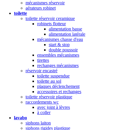
mécanismes réservoir
aérateurs robinet
toilette
toilette réservoir ceramique
robinets flotteur
alimentation basse
alimentation latérale
mécanismes chasse d'eau
start & stop
double poussoir
ensembles mécanismes
tirettes
rechanges mécanismes
réservoir encastré
toilette suspendue
toilette au sol
plaques déclenchement
accessoires et rechanges
toilette réservoir plastique
raccordements wc
avec joint à lèvres
à coller
lavabo
siphons laiton
siphons rigides plastique