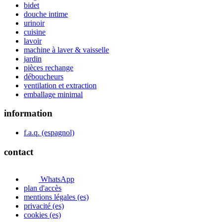
bidet
douche intime
urinoir
cuisine
lavoir
machine à laver & vaisselle
jardin
pièces rechange
déboucheurs
ventilation et extraction
emballage minimal
information
f.a.q. (espagnol)
contact
WhatsApp
plan d'accès
mentions légales (es)
privacité (es)
cookies (es)