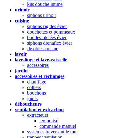
kits douche intime
urinoir
siphons urinoir
cuisine
siphons rigides évier
douchettes et pommeaux
bondes filetées évier
siphons drenaflex évier
flexibles cuisine
lavoir
lave-linge et lave-vaisselle
accessoires
jardin
accessoires et rechanges
chauffage
colliers
bouchons
joints
déboucheurs
ventilation et extraction
extracteurs
temporisé
commande manuel
systèmes traversant le mur
trappes ventilation