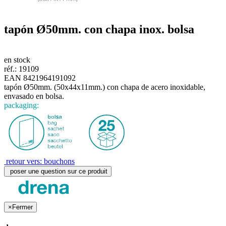
tapón
Ø50mm.
con chapa inox. bolsa
en stock
réf.:
19109
EAN 8421964191092
tapón Ø50mm. (50x44x11mm.) con chapa de acero inoxidable,
envasado en bolsa.
packaging:
retour vers: bouchons
poser une question sur ce produit
×
Fermer