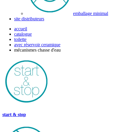
emballage minimal
site distributeurs
accueil
catalogue
toilette
avec réservoir ceramique
mécanismes chasse d'eau
start & stop