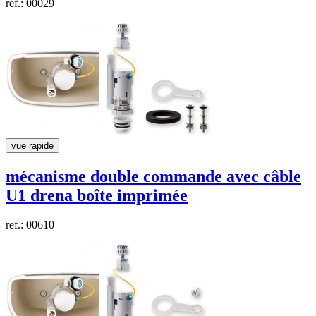
ref.: 00029
vue rapide
mécanisme double commande avec câble
U1
drena
boîte imprimée
ref.: 00610