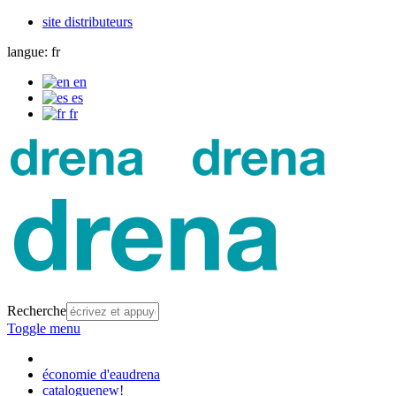
site distributeurs
langue:
fr
en
es
fr
Recherche
Toggle menu
économie d'eau
drena
catalogue
new!