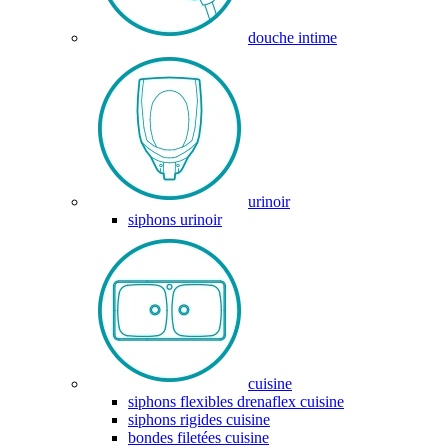
douche intime
urinoir
siphons urinoir
cuisine
siphons flexibles drenaflex cuisine
siphons rigides cuisine
bondes filetées cuisine