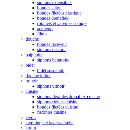
siphons extensibles
bondes laiton
bondes filetées plastique
bondes drenaflex
robinets et valvules d'angle
aerateurs
filtres
douche
bondes receveur
siphons de cour
baignoire
siphons baignoire
bidet
bidet suspendu
douche intime
urinoir
siphons urinoir
cuisine
siphons flexibles drenaflex cuisine
siphons rigides cuisine
bondes filetées cuisine
flexibles cuisine
lavoir
lave-linge et lave-vaisselle
jardin