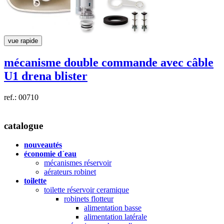
vue rapide
mécanisme double commande avec câble
U1
drena
blister
ref.: 00710
catalogue
nouveautés
économie d´eau
mécanismes réservoir
aérateurs robinet
toilette
toilette réservoir ceramique
robinets flotteur
alimentation basse
alimentation latérale