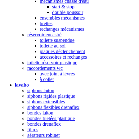
mécanismes chasse d'eau
start & stop
double poussoir
ensembles mécanismes
tirettes
rechanges mécanismes
réservoir encastré
toilette suspendue
toilette au sol
plaques déclenchement
accessoires et rechanges
toilette réservoir plastique
raccordements wc
avec joint à lèvres
à coller
lavabo
siphons laiton
siphons rigides plastique
siphons extensibles
siphons flexibles drenaflex
bondes laiton
bondes filetées plastique
bondes drenaflex
filtres
aérateurs robinet