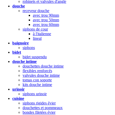
robinets et valvules d'angle
douche
receveur douche
avec trou 90mm
avec trou 50mm
avec trou 60mm
siphons de cour
à l'italienne
lineal
baignoire
siphons
bidet
bidet suspendu
douche intime
douchettes douche intime
flexibles renforcés
valvules douche intime
tomas con soporte
kits douche intime
urinoir
siphons urinoir
cuisine
siphons rigides évier
douchettes et pommeaux
bondes filetées évier