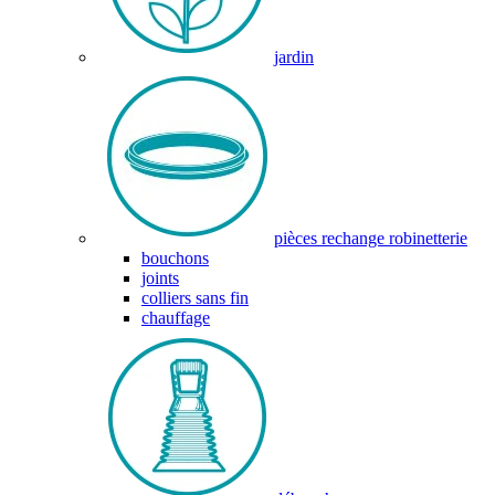
jardin
pièces rechange robinetterie
bouchons
joints
colliers sans fin
chauffage