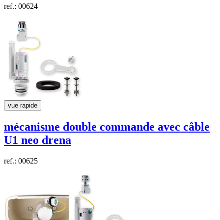
ref.: 00624
vue rapide
mécanisme double commande avec câble
U1 neo
drena
ref.: 00625