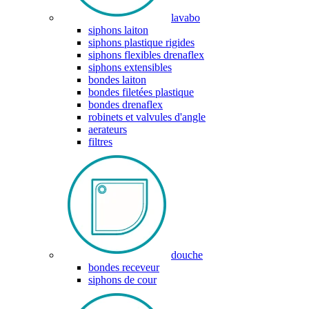
lavabo
siphons laiton
siphons plastique rigides
siphons flexibles drenaflex
siphons extensibles
bondes laiton
bondes filetées plastique
bondes drenaflex
robinets et valvules d'angle
aerateurs
filtres
douche
bondes receveur
siphons de cour