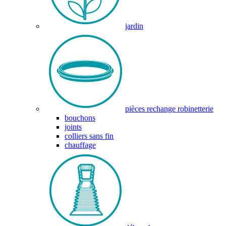
jardin
pièces rechange robinetterie
bouchons
joints
colliers sans fin
chauffage