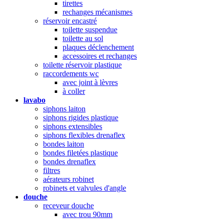
tirettes
rechanges mécanismes
réservoir encastré
toilette suspendue
toilette au sol
plaques déclenchement
accessoires et rechanges
toilette réservoir plastique
raccordements wc
avec joint à lèvres
à coller
lavabo
siphons laiton
siphons rigides plastique
siphons extensibles
siphons flexibles drenaflex
bondes laiton
bondes filetées plastique
bondes drenaflex
filtres
aérateurs robinet
robinets et valvules d'angle
douche
receveur douche
avec trou 90mm