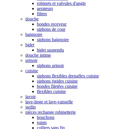
robinets et valvules d'angle
aerateurs
filtres
douche
bondes receveur
siphons de cour
baignoire
siphons baignoire
bidet
bidet suspendu
douche intime
urinoir
siphons urinoir
cuisine
siphons flexibles drenaflex cuisine
siphons rigides cuisine
bondes filetées cuisine
flexibles cuisine
lavoir
lave-linge et lave-vaisselle
jardin
pièces rechange robinetterie
bouchons
joints
colliers sans fin