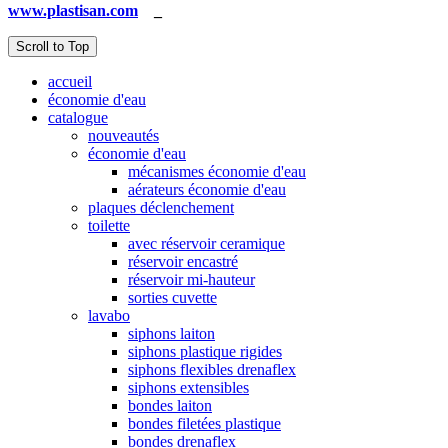
www.plastisan.com
_
Scroll to Top
accueil
économie d'eau
catalogue
nouveautés
économie d'eau
mécanismes économie d'eau
aérateurs économie d'eau
plaques déclenchement
toilette
avec réservoir ceramique
réservoir encastré
réservoir mi-hauteur
sorties cuvette
lavabo
siphons laiton
siphons plastique rigides
siphons flexibles drenaflex
siphons extensibles
bondes laiton
bondes filetées plastique
bondes drenaflex