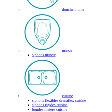
douche intime
urinoir
siphons urinoir
cuisine
siphons flexibles drenaflex cuisine
siphons rigides cuisine
bondes filetées cuisine