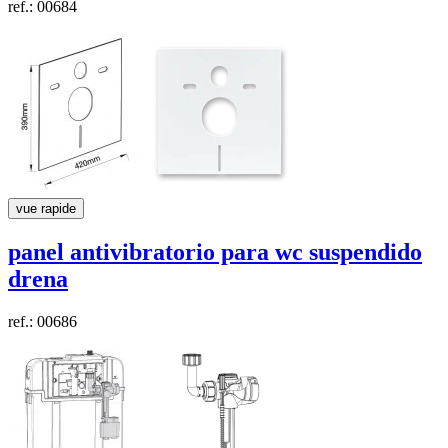
ref.: 00684
vue rapide
panel antivibratorio para wc suspendido
drena
ref.: 00686