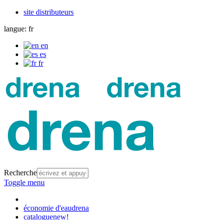
site distributeurs
langue:
fr
en
es
fr
Recherche
Toggle menu
économie d'eau
drena
catalogue
new!