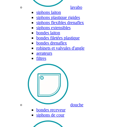
lavabo
siphons laiton
siphons plastique rigides
siphons flexibles drenaflex
siphons extensibles
bondes laiton
bondes filetées plastique
bondes drenaflex
robinets et valvules d'angle
aerateurs
filtres
douche
bondes receveur
siphons de cour