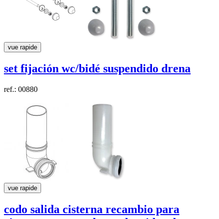
vue rapide
set fijación wc/bidé suspendido
drena
ref.: 00880
vue rapide
codo salida cisterna recambio para