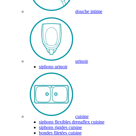
douche intime
urinoir
siphons urinoir
cuisine
siphons flexibles drenaflex cuisine
siphons rigides cuisine
bondes filetées cuisine