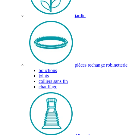
jardin
pièces rechange robinetterie
bouchons
joints
colliers sans fin
chauffage