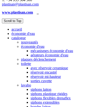
plastisan@plastisan.com
www.plastisan.com
_
Scroll to Top
accueil
économie d'eau
catalogue
nouveautés
économie d'eau
mécanismes économie d'eau
aérateurs économie d'eau
plaques déclenchement
toilette
avec réservoir ceramique
réservoir encastré
réservoir mi-hauteur
sorties cuvette
lavabo
siphons laiton
siphons plastique rigides
siphons flexibles drenaflex
siphons extensibles
bondes laiton