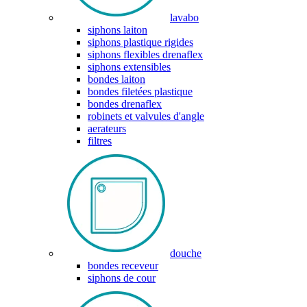
lavabo
siphons laiton
siphons plastique rigides
siphons flexibles drenaflex
siphons extensibles
bondes laiton
bondes filetées plastique
bondes drenaflex
robinets et valvules d'angle
aerateurs
filtres
douche
bondes receveur
siphons de cour