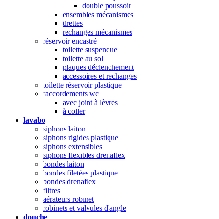
double poussoir
ensembles mécanismes
tirettes
rechanges mécanismes
réservoir encastré
toilette suspendue
toilette au sol
plaques déclenchement
accessoires et rechanges
toilette réservoir plastique
raccordements wc
avec joint à lèvres
à coller
lavabo
siphons laiton
siphons rigides plastique
siphons extensibles
siphons flexibles drenaflex
bondes laiton
bondes filetées plastique
bondes drenaflex
filtres
aérateurs robinet
robinets et valvules d'angle
douche