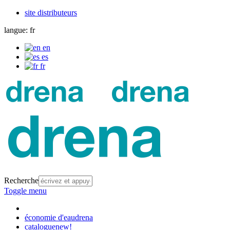
site distributeurs
langue:
fr
en
es
fr
Recherche
Toggle menu
économie d'eau
drena
catalogue
new!