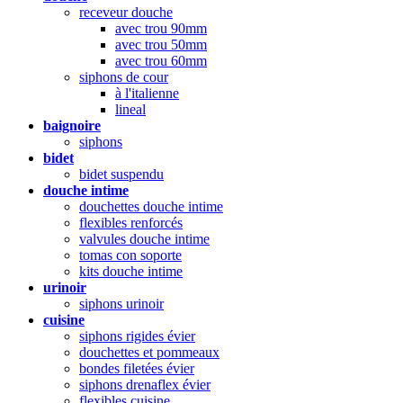
receveur douche
avec trou 90mm
avec trou 50mm
avec trou 60mm
siphons de cour
à l'italienne
lineal
baignoire
siphons
bidet
bidet suspendu
douche intime
douchettes douche intime
flexibles renforcés
valvules douche intime
tomas con soporte
kits douche intime
urinoir
siphons urinoir
cuisine
siphons rigides évier
douchettes et pommeaux
bondes filetées évier
siphons drenaflex évier
flexibles cuisine