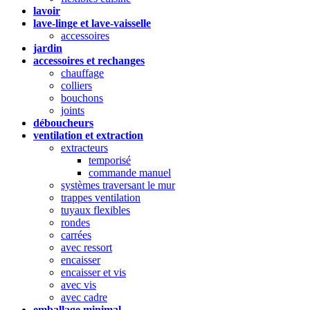
lavoir
lave-linge et lave-vaisselle
accessoires
jardin
accessoires et rechanges
chauffage
colliers
bouchons
joints
déboucheurs
ventilation et extraction
extracteurs
temporisé
commande manuel
systèmes traversant le mur
trappes ventilation
tuyaux flexibles
rondes
carrées
avec ressort
encaisser
encaisser et vis
avec vis
avec cadre
emballage minimal