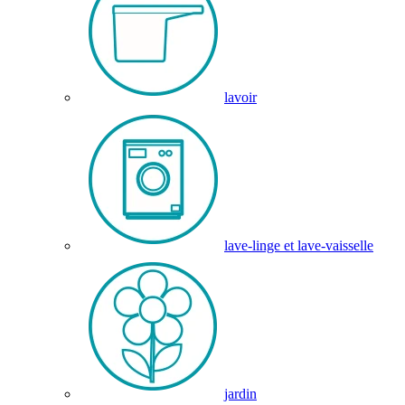
lavoir
lave-linge et lave-vaisselle
jardin