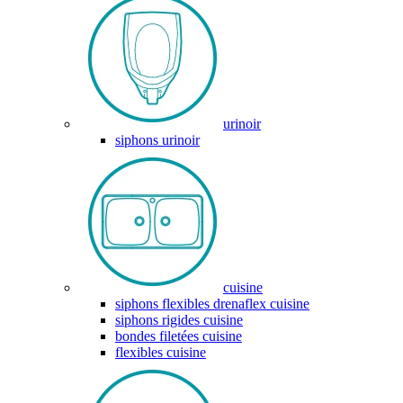
urinoir
siphons urinoir
cuisine
siphons flexibles drenaflex cuisine
siphons rigides cuisine
bondes filetées cuisine
flexibles cuisine