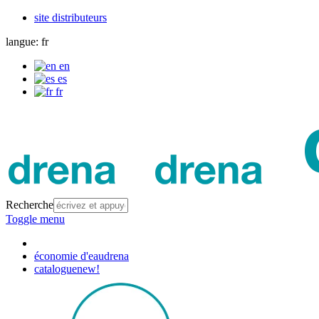
site distributeurs
langue:
fr
en
es
fr
Recherche
Toggle menu
économie d'eau
drena
catalogue
new!