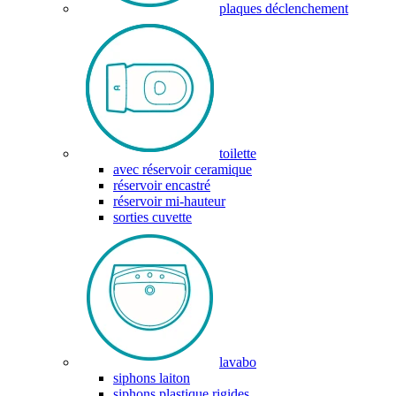
plaques déclenchement
toilette
avec réservoir ceramique
réservoir encastré
réservoir mi-hauteur
sorties cuvette
lavabo
siphons laiton
siphons plastique rigides