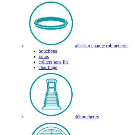
pièces rechange robinetterie
bouchons
joints
colliers sans fin
chauffage
déboucheurs