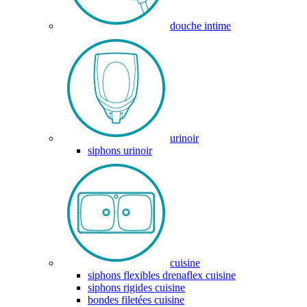
douche intime
urinoir
siphons urinoir
cuisine
siphons flexibles drenaflex cuisine
siphons rigides cuisine
bondes filetées cuisine