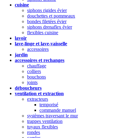
cuisine
siphons rigides évier
douchettes et pommeaux
bondes filetées évier
siphons drenaflex évier
flexibles cuisine
lavoir
lave-linge et lave-vaisselle
accessoires
jardin
accessoires et rechanges
chauffage
colliers
bouchons
joints
déboucheurs
ventilation et extraction
extracteurs
temporisé
commande manuel
systèmes traversant le mur
trappes ventilation
tuyaux flexibles
rondes
carrées