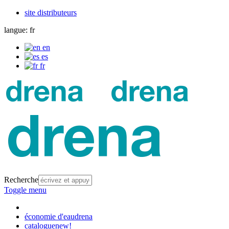
site distributeurs
langue:
fr
en
es
fr
Recherche
Toggle menu
économie d'eau
drena
catalogue
new!