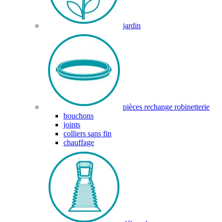
jardin
pièces rechange robinetterie
bouchons
joints
colliers sans fin
chauffage