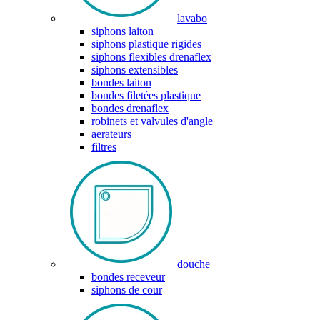
lavabo
siphons laiton
siphons plastique rigides
siphons flexibles drenaflex
siphons extensibles
bondes laiton
bondes filetées plastique
bondes drenaflex
robinets et valvules d'angle
aerateurs
filtres
douche
bondes receveur
siphons de cour