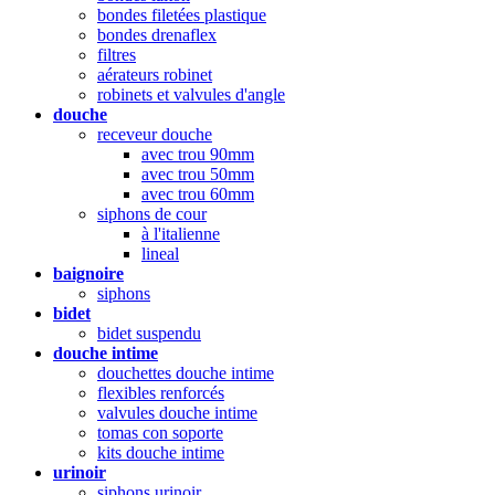
bondes filetées plastique
bondes drenaflex
filtres
aérateurs robinet
robinets et valvules d'angle
douche
receveur douche
avec trou 90mm
avec trou 50mm
avec trou 60mm
siphons de cour
à l'italienne
lineal
baignoire
siphons
bidet
bidet suspendu
douche intime
douchettes douche intime
flexibles renforcés
valvules douche intime
tomas con soporte
kits douche intime
urinoir
siphons urinoir