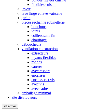
bondes filetées cuisine
flexibles cuisine
lavoir
lave-linge et lave-vaisselle
jardin
pièces rechange robinetterie
bouchons
joints
colliers sans fin
chauffage
déboucheurs
ventilation et extraction
extracteurs
tuyaux flexibles
rondes
carrées
avec ressort
encaisser
encaisser et vis
avec vis
avec cadre
emballage minimal
site distributeurs
×
Fermer