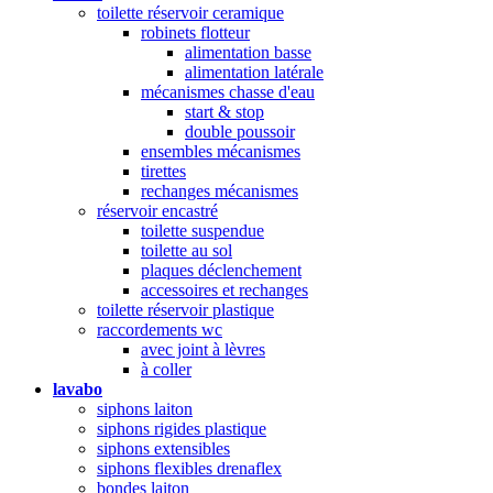
toilette réservoir ceramique
robinets flotteur
alimentation basse
alimentation latérale
mécanismes chasse d'eau
start & stop
double poussoir
ensembles mécanismes
tirettes
rechanges mécanismes
réservoir encastré
toilette suspendue
toilette au sol
plaques déclenchement
accessoires et rechanges
toilette réservoir plastique
raccordements wc
avec joint à lèvres
à coller
lavabo
siphons laiton
siphons rigides plastique
siphons extensibles
siphons flexibles drenaflex
bondes laiton