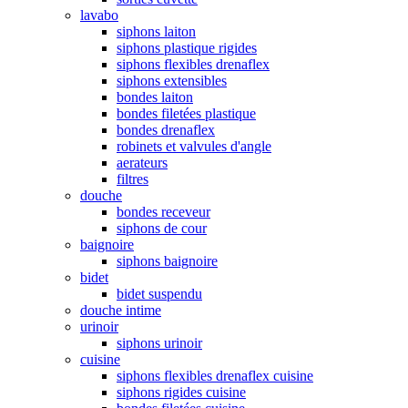
lavabo
siphons laiton
siphons plastique rigides
siphons flexibles drenaflex
siphons extensibles
bondes laiton
bondes filetées plastique
bondes drenaflex
robinets et valvules d'angle
aerateurs
filtres
douche
bondes receveur
siphons de cour
baignoire
siphons baignoire
bidet
bidet suspendu
douche intime
urinoir
siphons urinoir
cuisine
siphons flexibles drenaflex cuisine
siphons rigides cuisine