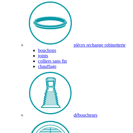
pièces rechange robinetterie
bouchons
joints
colliers sans fin
chauffage
déboucheurs