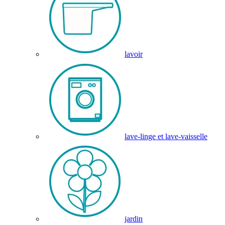
lavoir
lave-linge et lave-vaisselle
jardin