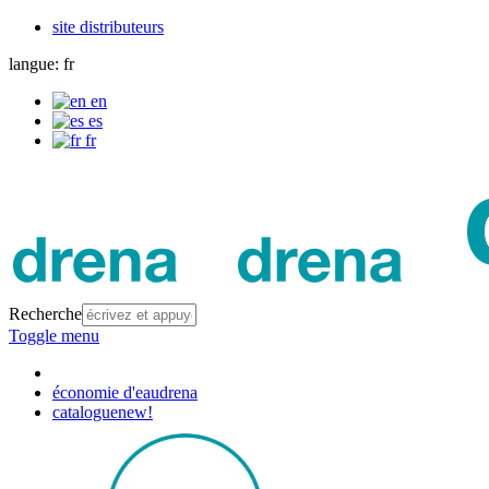
site distributeurs
langue:
fr
en
es
fr
Recherche
Toggle menu
économie d'eau
drena
catalogue
new!