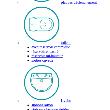
plaques déclenchement
toilette
avec réservoir ceramique
réservoir encastré
réservoir mi-hauteur
sorties cuvette
lavabo
siphons laiton
siphons plastique rigides