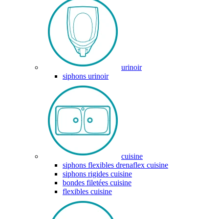
urinoir
siphons urinoir
cuisine
siphons flexibles drenaflex cuisine
siphons rigides cuisine
bondes filetées cuisine
flexibles cuisine