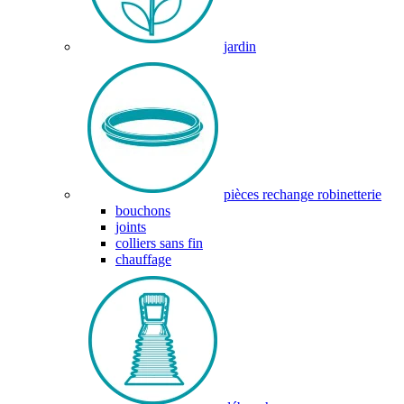
jardin
pièces rechange robinetterie
bouchons
joints
colliers sans fin
chauffage