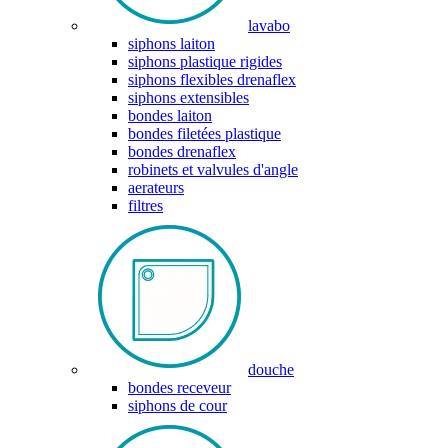
lavabo
siphons laiton
siphons plastique rigides
siphons flexibles drenaflex
siphons extensibles
bondes laiton
bondes filetées plastique
bondes drenaflex
robinets et valvules d'angle
aerateurs
filtres
douche
bondes receveur
siphons de cour