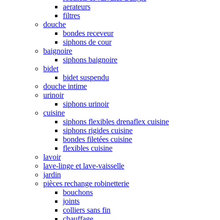
aerateurs
filtres
douche
bondes receveur
siphons de cour
baignoire
siphons baignoire
bidet
bidet suspendu
douche intime
urinoir
siphons urinoir
cuisine
siphons flexibles drenaflex cuisine
siphons rigides cuisine
bondes filetées cuisine
flexibles cuisine
lavoir
lave-linge et lave-vaisselle
jardin
pièces rechange robinetterie
bouchons
joints
colliers sans fin
chauffage