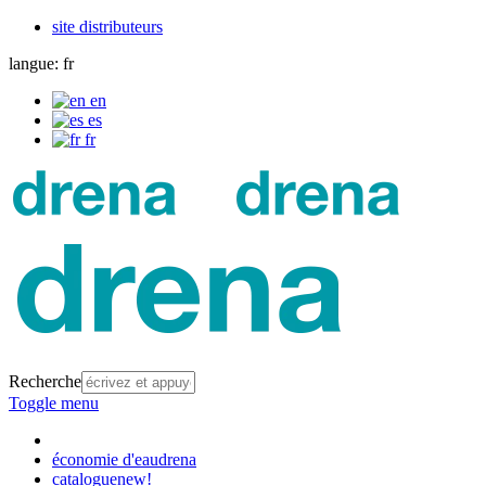
site distributeurs
langue:
fr
en
es
fr
Recherche
Toggle menu
économie d'eau
drena
catalogue
new!