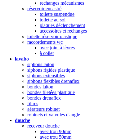
rechanges mécanismes
réservoir encastré
toilette suspendue
toilette au sol
plaques déclenchement
accessoires et rechanges
toilette réservoir plastique
raccordements wc
avec joint à lèvres
à coller
lavabo
siphons laiton
siphons rigides plastique
siphons extensibles
siphons flexibles drenaflex
bondes laiton
bondes filetées plastique
bondes drenaflex
filtres
aérateurs robinet
robinets et valvules d'angle
douche
receveur douche
avec trou 90mm
avec trou 50mm