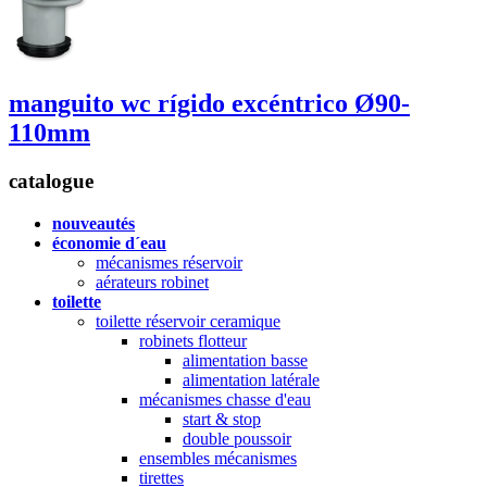
manguito wc rígido
excéntrico Ø90-
110mm
catalogue
nouveautés
économie d´eau
mécanismes réservoir
aérateurs robinet
toilette
toilette réservoir ceramique
robinets flotteur
alimentation basse
alimentation latérale
mécanismes chasse d'eau
start & stop
double poussoir
ensembles mécanismes
tirettes