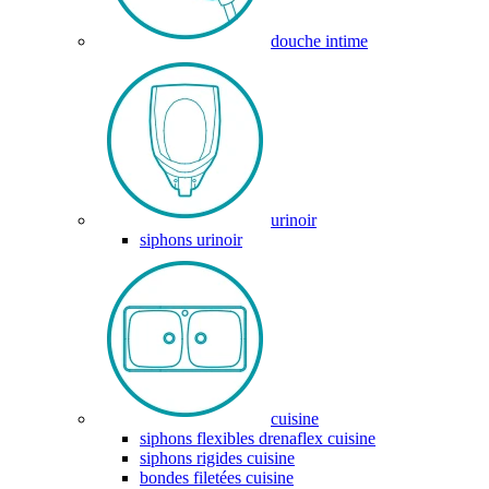
douche intime
urinoir
siphons urinoir
cuisine
siphons flexibles drenaflex cuisine
siphons rigides cuisine
bondes filetées cuisine