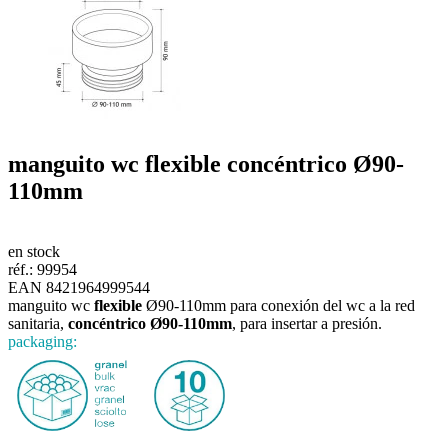
manguito wc
flexible concéntrico Ø90-
110mm
en stock
réf.:
99954
EAN 8421964999544
manguito wc
flexible
Ø90-110mm para conexión del wc a la red
sanitaria,
concéntrico Ø90-110mm
, para insertar a presión.
packaging: