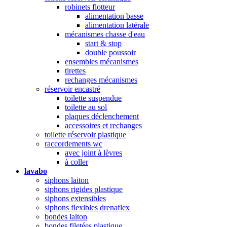
robinets flotteur
alimentation basse
alimentation latérale
mécanismes chasse d'eau
start & stop
double poussoir
ensembles mécanismes
tirettes
rechanges mécanismes
réservoir encastré
toilette suspendue
toilette au sol
plaques déclenchement
accessoires et rechanges
toilette réservoir plastique
raccordements wc
avec joint à lèvres
à coller
lavabo
siphons laiton
siphons rigides plastique
siphons extensibles
siphons flexibles drenaflex
bondes laiton
bondes filetées plastique