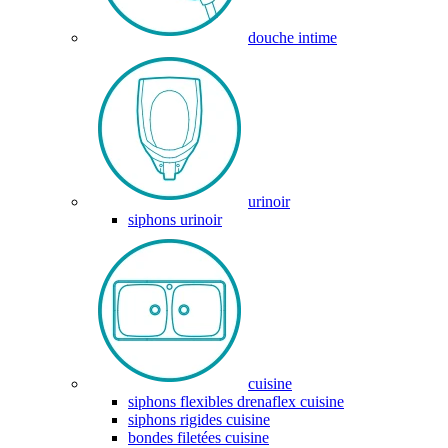
douche intime
urinoir
siphons urinoir
cuisine
siphons flexibles drenaflex cuisine
siphons rigides cuisine
bondes filetées cuisine