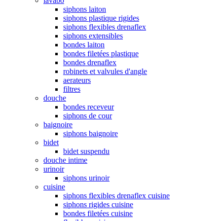
lavabo
siphons laiton
siphons plastique rigides
siphons flexibles drenaflex
siphons extensibles
bondes laiton
bondes filetées plastique
bondes drenaflex
robinets et valvules d'angle
aerateurs
filtres
douche
bondes receveur
siphons de cour
baignoire
siphons baignoire
bidet
bidet suspendu
douche intime
urinoir
siphons urinoir
cuisine
siphons flexibles drenaflex cuisine
siphons rigides cuisine
bondes filetées cuisine