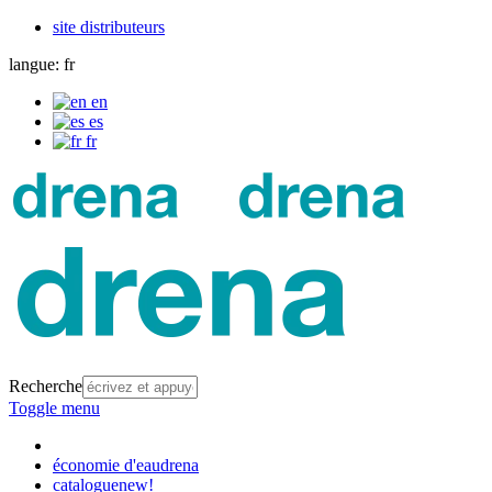
site distributeurs
langue:
fr
en
es
fr
Recherche
Toggle menu
économie d'eau
drena
catalogue
new!