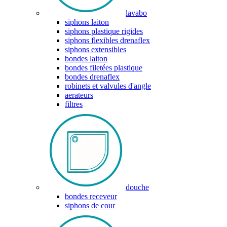
lavabo
siphons laiton
siphons plastique rigides
siphons flexibles drenaflex
siphons extensibles
bondes laiton
bondes filetées plastique
bondes drenaflex
robinets et valvules d'angle
aerateurs
filtres
douche
bondes receveur
siphons de cour