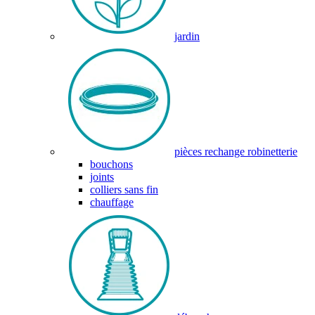
jardin
pièces rechange robinetterie
bouchons
joints
colliers sans fin
chauffage