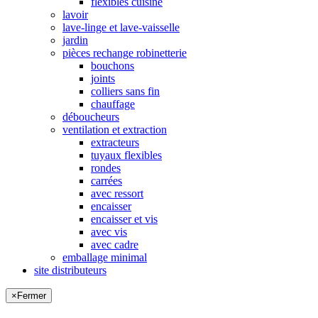
flexibles cuisine
lavoir
lave-linge et lave-vaisselle
jardin
pièces rechange robinetterie
bouchons
joints
colliers sans fin
chauffage
déboucheurs
ventilation et extraction
extracteurs
tuyaux flexibles
rondes
carrées
avec ressort
encaisser
encaisser et vis
avec vis
avec cadre
emballage minimal
site distributeurs
×
Fermer