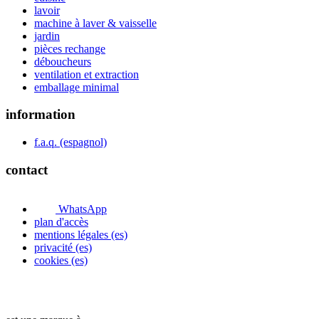
lavoir
machine à laver & vaisselle
jardin
pièces rechange
déboucheurs
ventilation et extraction
emballage minimal
information
f.a.q. (espagnol)
contact
WhatsApp
plan d'accès
mentions légales (es)
privacité (es)
cookies (es)