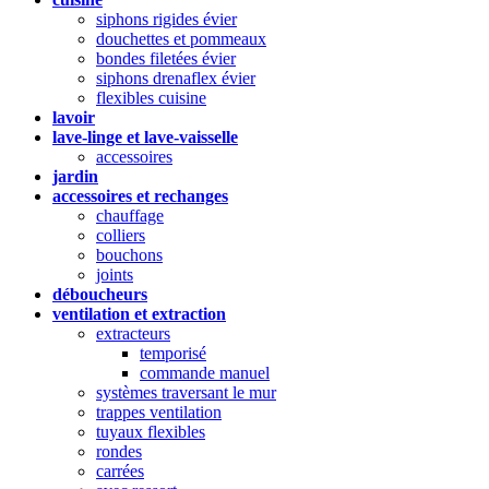
siphons rigides évier
douchettes et pommeaux
bondes filetées évier
siphons drenaflex évier
flexibles cuisine
lavoir
lave-linge et lave-vaisselle
accessoires
jardin
accessoires et rechanges
chauffage
colliers
bouchons
joints
déboucheurs
ventilation et extraction
extracteurs
temporisé
commande manuel
systèmes traversant le mur
trappes ventilation
tuyaux flexibles
rondes
carrées