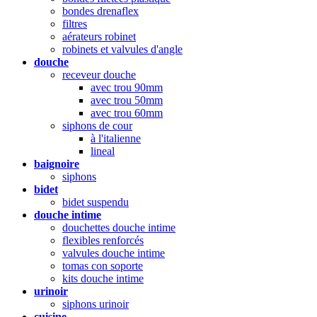
bondes drenaflex
filtres
aérateurs robinet
robinets et valvules d'angle
douche
receveur douche
avec trou 90mm
avec trou 50mm
avec trou 60mm
siphons de cour
à l'italienne
lineal
baignoire
siphons
bidet
bidet suspendu
douche intime
douchettes douche intime
flexibles renforcés
valvules douche intime
tomas con soporte
kits douche intime
urinoir
siphons urinoir
cuisine