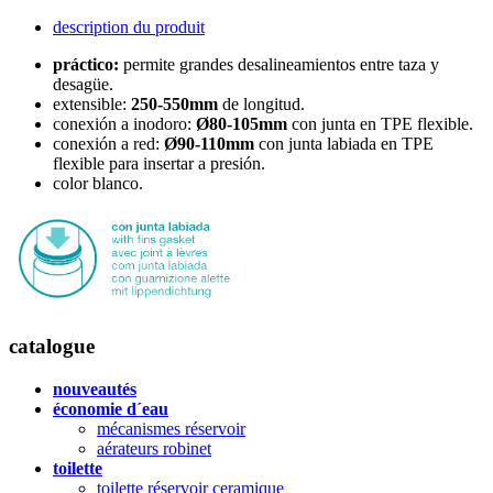
description du produit
práctico:
permite grandes desalineamientos entre taza y
desagüe.
extensible:
250-550mm
de longitud.
conexión a inodoro:
Ø80-105mm
con junta en TPE flexible.
conexión a red:
Ø90-110mm
con junta labiada en TPE
flexible para insertar a presión.
color blanco.
catalogue
nouveautés
économie d´eau
mécanismes réservoir
aérateurs robinet
toilette
toilette réservoir ceramique