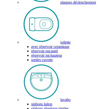
plaques déclenchement
toilette
avec réservoir ceramique
réservoir encastré
réservoir mi-hauteur
sorties cuvette
lavabo
siphons laiton
siphons plastique rigides