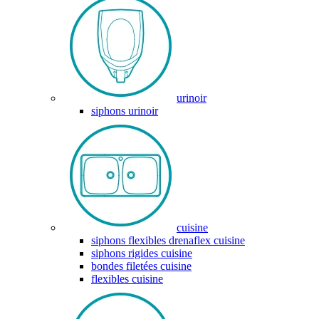
urinoir
siphons urinoir
cuisine
siphons flexibles drenaflex cuisine
siphons rigides cuisine
bondes filetées cuisine
flexibles cuisine