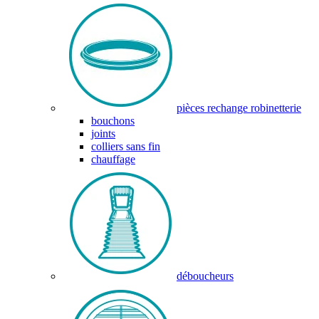
pièces rechange robinetterie
bouchons
joints
colliers sans fin
chauffage
déboucheurs