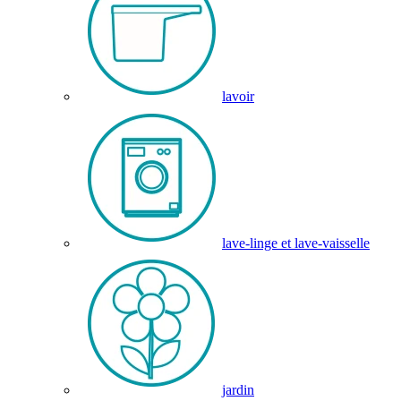
lavoir
lave-linge et lave-vaisselle
jardin