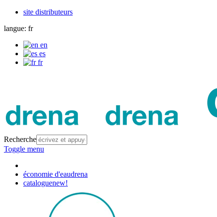
site distributeurs
langue:
fr
en
es
fr
Recherche
Toggle menu
économie d'eau
drena
catalogue
new!