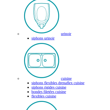
urinoir
siphons urinoir
cuisine
siphons flexibles drenaflex cuisine
siphons rigides cuisine
bondes filetées cuisine
flexibles cuisine