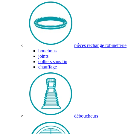
pièces rechange robinetterie
bouchons
joints
colliers sans fin
chauffage
déboucheurs