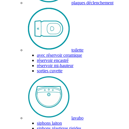
plaques déclenchement
toilette
avec réservoir ceramique
réservoir encastré
réservoir mi-hauteur
sorties cuvette
lavabo
siphons laiton
siphons plastique rigides