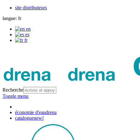
site distributeurs
langue:
fr
en
es
fr
Recherche
Toggle menu
économie d'eau
drena
catalogue
new!