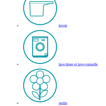
lavoir
lave-linge et lave-vaisselle
jardin