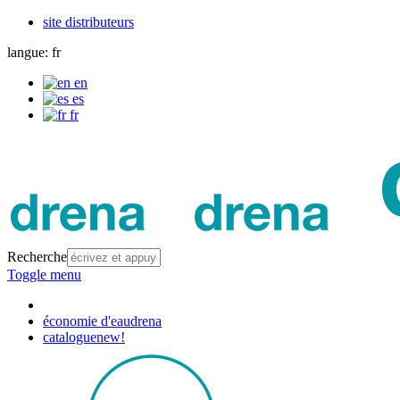
site distributeurs
langue:
fr
en
es
fr
Recherche
Toggle menu
économie d'eau
drena
catalogue
new!