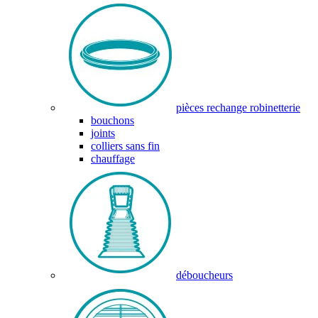
pièces rechange robinetterie
bouchons
joints
colliers sans fin
chauffage
déboucheurs