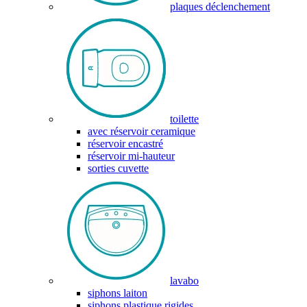
plaques déclenchement
toilette
avec réservoir ceramique
réservoir encastré
réservoir mi-hauteur
sorties cuvette
lavabo
siphons laiton
siphons plastique rigides