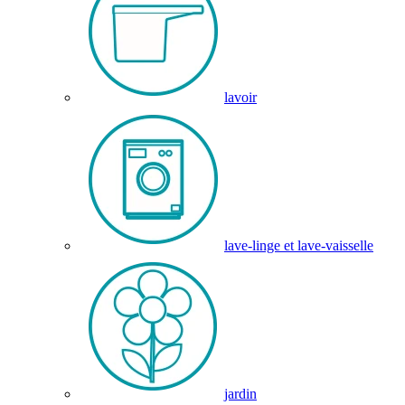
lavoir
lave-linge et lave-vaisselle
jardin