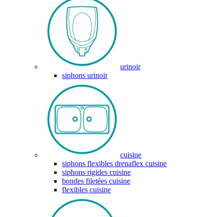
urinoir
siphons urinoir
cuisine
siphons flexibles drenaflex cuisine
siphons rigides cuisine
bondes filetées cuisine
flexibles cuisine